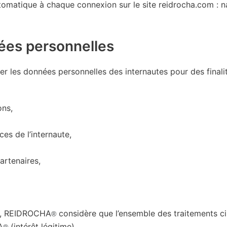
omatique à chaque connexion sur le site reidrocha.com : nav
nées personnelles
r les données personnelles des internautes pour des final
ons,
ces de l’internaute,
artenaires,
le, REIDROCHA
considère que l’ensemble des traitements ci
®
A
(intérêt légitime).