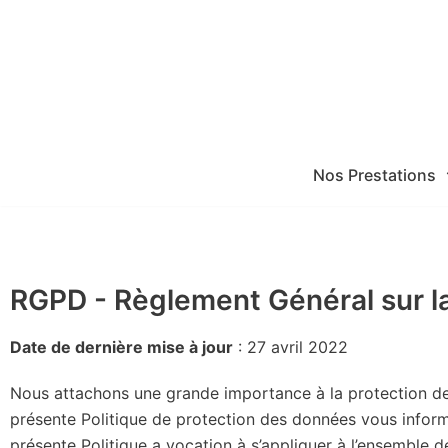
Aller
au
contenu
Nos Prestations
RGPD - Règlement Général sur l
Date de dernière mise à jour
: 27 avril 2022
Nous attachons une grande importance à la protection de 
présente Politique de protection des données vous informa
présente Politique a vocation à s’appliquer à l’ensemble d