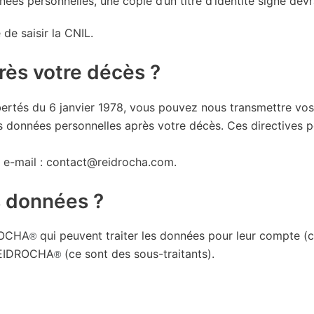
ées personnelles, une copie d’un titre d’identité signé dev
 de saisir la CNIL.
ès votre décès ?
bertés du 6 janvier 1978, vous pouvez nous transmettre vos d
s données personnelles après votre décès. Ces directives 
r e-mail : contact@reidrocha.com.
s données ?
DROCHA
qui peuvent traiter les données pour leur compte (c
®
 REIDROCHA
(ce sont des sous-traitants).
®