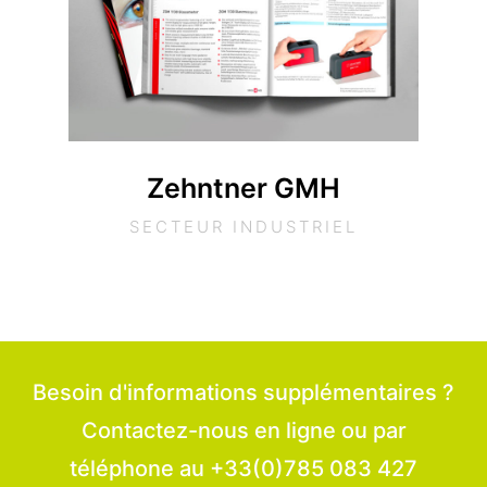
Zehntner GMH
SECTEUR INDUSTRIEL
Besoin d'informations supplémentaires ?
Contactez-nous en ligne ou par
téléphone au +33(0)785 083 427