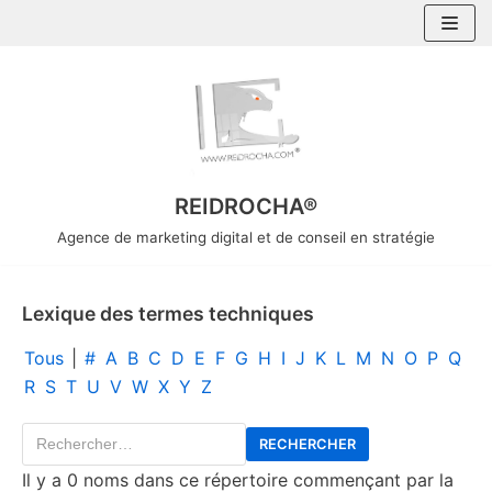
Aller
au
contenu
REIDROCHA®
Agence de marketing digital et de conseil en stratégie
Lexique des termes techniques
Tous
|
#
A
B
C
D
E
F
G
H
I
J
K
L
M
N
O
P
Q
R
S
T
U
V
W
X
Y
Z
Il y a 0 noms dans ce répertoire commençant par la