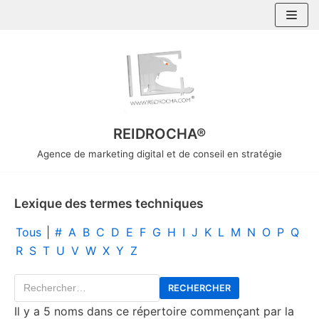
Aller
au
contenu
REIDROCHA®
Agence de marketing digital et de conseil en stratégie
Lexique des termes techniques
Tous
|
#
A
B
C
D
E
F
G
H
I
J
K
L
M
N
O
P
Q
R
S
T
U
V
W
X
Y
Z
Il y a 5 noms dans ce répertoire commençant par la